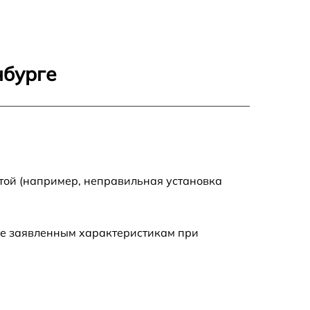
450 р
450 р
нбурге
300 р
1830 р
той (например, неправильная установка
ие заявленным характеристикам при